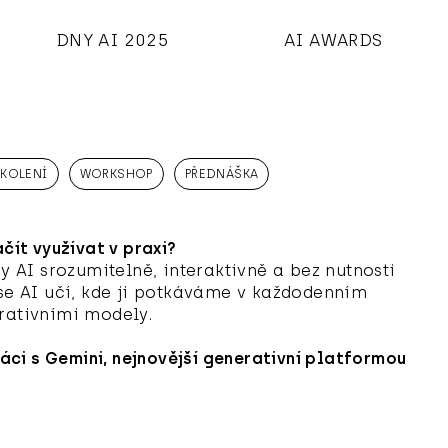
DNY AI 2025
AI AWARDS
KOLENÍ
WORKSHOP
PŘEDNÁŠKA
čít využívat v praxi?
 AI srozumitelně, interaktivně a bez nutnosti
 se AI učí, kde ji potkáváme v každodenním
erativními modely.
ci s Gemini, nejnovější generativní platformou