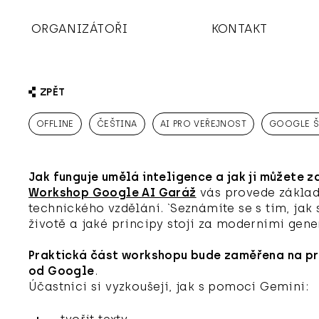
ORGANIZÁTOŘI
KONTAKT
ZPĚT
OFFLINE
ČEŠTINA
AI PRO VEŘEJNOST
GOOGLE Š
Jak funguje umělá inteligence a jak ji můžete za
Workshop Google AI Garáž
vás provede základy
technického vzdělání. `Seznámíte se s tím, jak
životě a jaké principy stojí za moderními gen
Praktická část workshopu bude zaměřena na prá
od Google
.
Účastníci si vyzkoušejí, jak s pomocí Gemini: