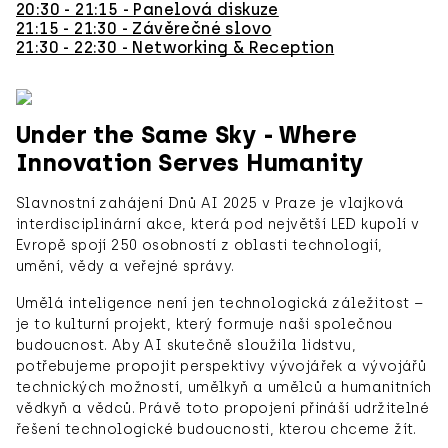
20:30 - 21:15 - Panelová diskuze
21:15 - 21:30 - Závěrečné slovo
21:30 - 22:30 - Networking & Reception
Under the Same Sky - Where
Innovation Serves Humanity
Slavnostní zahájení Dnů AI 2025 v Praze je vlajková
interdisciplinární akce, která pod největší LED kupolí v
Evropě spojí 250 osobností z oblasti technologií,
umění, vědy a veřejné správy.
Umělá inteligence není jen technologická záležitost –
je to kulturní projekt, který formuje naši společnou
budoucnost. Aby AI skutečně sloužila lidstvu,
potřebujeme propojit perspektivy vývojářek a vývojářů
technických možností, umělkyň a umělců a humanitních
vědkyň a vědců. Právě toto propojení přináší udržitelné
řešení technologické budoucnosti, kterou chceme žít.