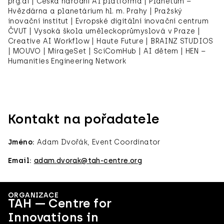
prg.ai | Česká národní AI platforma | Planetum –
Hvězdárna a planetárium hl. m. Prahy | Pražský
inovační institut | Evropské digitální inovační centrum
ČVUT | Vysoká škola uměleckoprůmyslová v Praze |
Creative AI Workflow | Haute Future | BRAINZ STUDIOS
| MOUVO | MirageSet | SciComHub | AI dětem | HEN –
Humanities Engineering Network
Kontakt na pořadatele
Jméno:
Adam Dvořák, Event Coordinator
Email:
adam.dvorak@tah-centre.org
ORGANIZACE
TAH — Centre for
Innovations in