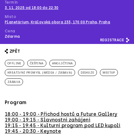
Termín
3. 11. 2025 od 18:00 do 22:30
Místo
Planetárium, Královská obora 233, 170 00 Praha, Praha
Cena
Zdarma
REGISTRACE
ZPĚT
OFFLINE
ČEŠTINA
ANGLIČTINA
KREATIVNÍ PRŮMYSL (MÉDIA / ZÁBAVA)
DISKUZE
MEETUP
ZÁBAVA
Program
18:00 - 19:00 - Příchod hostů a Future Gallery
19:00 - 19:15 - Slavnostní zahájení
19:15 - 19:45 - Kulturní program pod LED kupolí
19:45 - 20:30 - Keynote