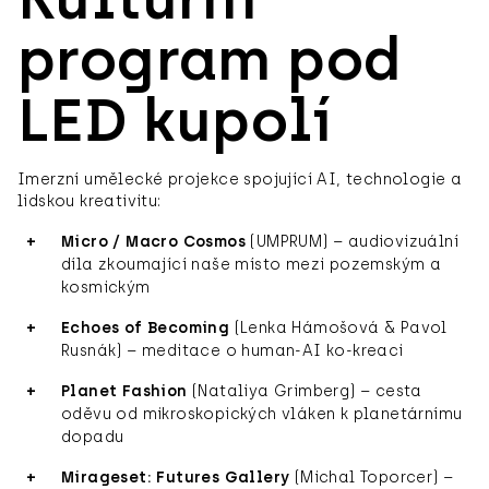
program pod
LED kupolí
Imerzní umělecké projekce spojující AI, technologie a
lidskou kreativitu:
Micro / Macro Cosmos
(UMPRUM) – audiovizuální
díla zkoumající naše místo mezi pozemským a
kosmickým
Echoes of Becoming
(Lenka Hámošová & Pavol
Rusnák) – meditace o human-AI ko-kreaci
Planet Fashion
(Nataliya Grimberg) – cesta
oděvu od mikroskopických vláken k planetárnímu
dopadu
Mirageset: Futures Gallery
(Michal Toporcer) –