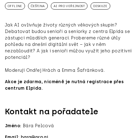
OFFLINE
ČEŠTINA
AI PRO VEŘEJNOST
DISKUZE
Jak AI ovlivňuje životy různých věkových skupin?
Debatovat budou senioři a seniorky z centra Elpida se
zástupci mladších generací. Probereme různé úhly
pohledu na dnešní digitální svět – jak v něm
nezabloudit? A jak i senioři můžou využít jeho pozitivní
potenciál?
Moderují Ondřej Hrách a Emma Šafránková.
Akce je zdarma, nicméně je nutná registrace přes
centrum Elpida.
Kontakt na pořadatele
Jméno:
Bára Pelcová
Email:
bara@prg.ai