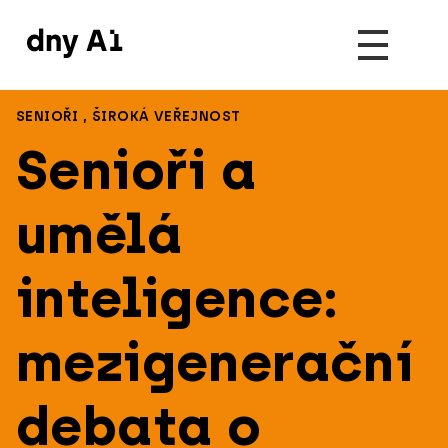
SENIOŘI
,
ŠIROKÁ VEŘEJNOST
Senioři a
umělá
inteligence:
mezigenerační
debata o