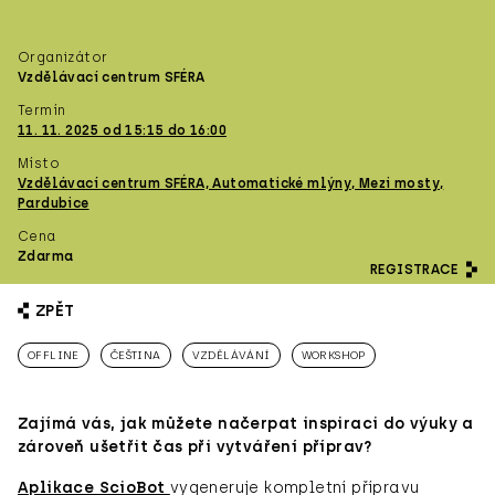
Organizátor
Vzdělávací centrum SFÉRA
Termín
11. 11. 2025 od 15:15 do 16:00
Místo
Vzdělávací centrum SFÉRA, Automatické mlýny, Mezi mosty,
Pardubice
Cena
Zdarma
REGISTRACE
ZPĚT
OFFLINE
ČEŠTINA
VZDĚLÁVÁNÍ
WORKSHOP
Zajímá vás, jak můžete načerpat inspiraci do výuky a
zároveň ušetřit čas při vytváření příprav?
Aplikace ScioBot
vygeneruje kompletní přípravu