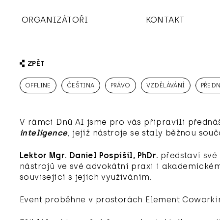
ORGANIZÁTOŘI
KONTAKT
ZPĚT
OFFLINE
ČEŠTINA
PRÁVO
VZDĚLÁVÁNÍ
PŘED
V rámci Dnů AI jsme pro vás připravili předn
inteligence
, jejíž nástroje se staly běžnou sou
Lektor Mgr. Daniel Pospíšil, PhDr.
představí své
nástrojů ve své advokátní praxi i akademickém 
související s jejich využíváním.
Event proběhne v prostorách Element Coworkin