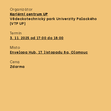
Organizátor
Kariérní centrum UP
Vědeckotechnický park Univerzity Palackého
(VTP UP)
Termín
3. 11. 2025 od 17:00 do 18:00
Místo
Envelopa Hub, 17. listopadu 8a, Olomouc
Cena
Zdarma