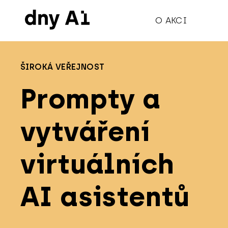
O AKCI
ŠIROKÁ VEŘEJNOST
Prompty a
vytváření
virtuálních
AI asistentů