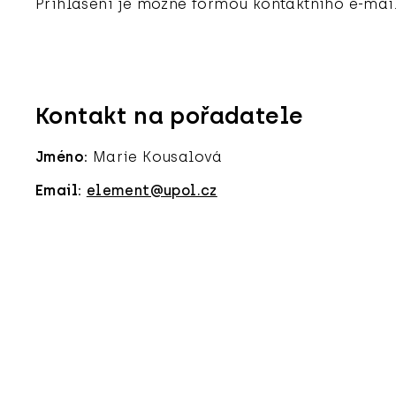
Přihlášení je možné formou kontaktního e-mai
Kontakt na pořadatele
Jméno:
Marie Kousalová
Email:
element@upol.cz