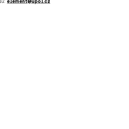
lu:
element@upol.cz