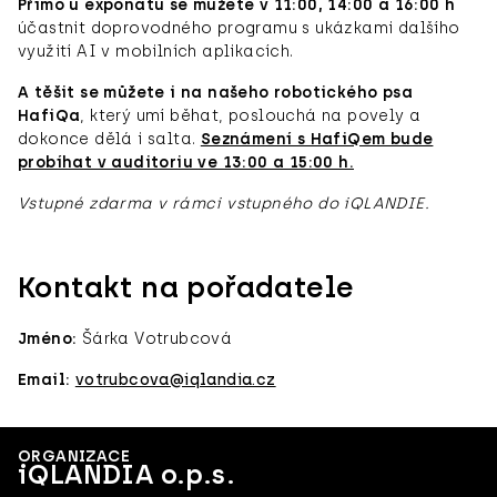
Přímo u exponátů se můžete v 11:00, 14:00 a 16:00 h
účastnit doprovodného programu s ukázkami dalšího
využití AI v mobilních aplikacích.
A těšit se můžete i na našeho robotického psa
HafiQa
, který umí běhat, poslouchá na povely a
dokonce dělá i salta.
Seznámení s HafiQem bude
probíhat v auditoriu ve 13:00 a 15:00 h.
Vstupné zdarma v rámci vstupného do iQLANDIE.
Kontakt na pořadatele
Jméno:
Šárka Votrubcová
Email:
votrubcova@iqlandia.cz
ORGANIZACE
iQLANDIA o.p.s.