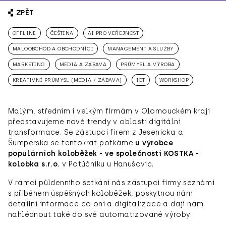
ZPĚT
OFFLINE
ČEŠTINA
AI PRO VEŘEJNOST
MALOOBCHOD A OBCHODNÍCI
MANAGEMENT A SLUŽBY
MARKETING
MÉDIA A ZÁBAVA
PRŮMYSL A VÝROBA
KREATIVNÍ PRŮMYSL (MÉDIA / ZÁBAVA)
ICT
WORKSHOP
Malým, středním i velkým firmám v Olomouckém kraji
představujeme nové trendy v oblasti digitální
transformace. Se zástupci firem z Jesenicka a
Šumperska se tentokrát potkáme
u výrobce
populárních koloběžek - ve společnosti KOSTKA -
kolobka s.r.o.
v Potůčníku u Hanušovic.
V rámci půldenního setkání nás zástupci firmy seznámí
s příběhem úspěšných koloběžek, poskytnou nám
detailní informace co oni a digitalizace a dají nám
nahlédnout také do své automatizované výroby.