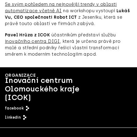
Se svým pohledem na nejnovější trendy v oblasti
automatizace včetně AI
na workshopu vystoupí
Lukáš
Vu, CEO společnosti Robot ICT
z Jeseníku, která se
právě touto oblastí ve firmách zabývá.
Pavel Hrůza z ICOK
účastníkům představí službu
inovačního centra DIGI
, která je určena právě pro
malé a střední podniky řešící vlastní transformaci
směrem k moderním technologiím apod.
ORGANIZACE
Inovační centrum
Olomouckého kraje
(ICOK)
facebook
linkedin