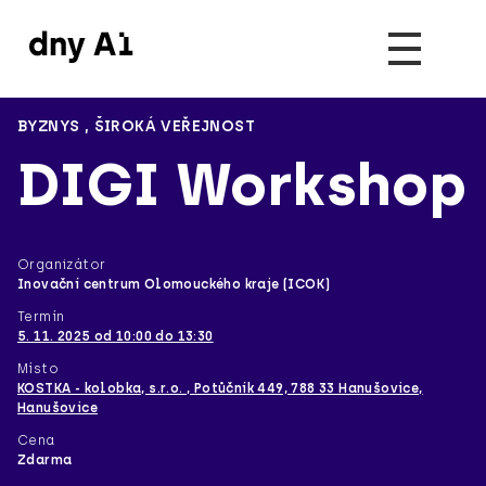
BYZNYS
,
ŠIROKÁ VEŘEJNOST
DIGI Workshop
Organizátor
Inovační centrum Olomouckého kraje (ICOK)
Termín
5. 11. 2025 od 10:00 do 13:30
Místo
KOSTKA - kolobka, s.r.o. , Potůčník 449, 788 33 Hanušovice,
Hanušovice
Cena
Zdarma