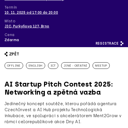
Termín
10. 11. 2025 od 17:00 do 20:00
Místo
JIC, Purkyňova 127, Brno
Cena
Zdarma
REGISTRACE
ZPĚT
OFFLINE
ENGLISH
ICT
JINÉ - OSTATNÍ
MEETUP
AI Startup Pitch Contest 2025:
Networking a zpětná vazba
Jedinečný koncept soutěže, kterou pořádá agentura
CzechInvest a AI Hub projektu Technologická
inkubace, ve spolupráci s akcelerátorem Ment2Grow v
rámci celorepublikové akce Dny AI.