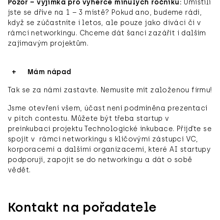
Pozor – výjimka pro výherce minulých ročníků:
Umístili
jste se dříve na 1 – 3 místě? Pokud ano, budeme rádi,
když se zúčastníte i letos, ale pouze jako diváci či v
rámci networkingu. Chceme dát šanci zazářit i dalším
zajímavým projektům.
Mám nápad
Tak se za námi zastavte. Nemusíte mít založenou firmu!
Jsme otevření všem, účast není podmíněna prezentací
v pitch contestu. Můžete být třeba startup v
preinkubaci projektu Technologické inkubace. Přijďte se
spojit v rámci networkingu s klíčovými zástupci VC,
korporacemi a dalšími organizacemi, které AI startupy
podporují, zapojit se do networkingu a dát o sobě
vědět.
Kontakt na pořadatele