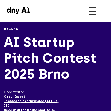
BYZNYS
AI Startup
Pitch Contest
2025 Brno
Organizátor
CzechInvest
Technologická inkubace (AI Hub)
JIC
Seed Starter České spořitelny