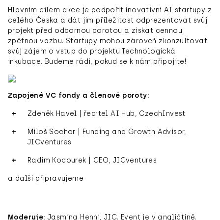
Hlavním cílem akce je podpořit inovativní AI startupy z
celého Česka a dát jim příležitost odprezentovat svůj
projekt před odbornou porotou a získat cennou
zpětnou vazbu. Startupy mohou zároveň zkonzultovat
svůj zájem o vstup do projektu Technologická
inkubace. Budeme rádi, pokud se k nám připojíte!
Zapojené VC fondy a členové poroty:
Zdeněk Havel | ředitel AI Hub, CzechInvest
Miloš Sochor | Funding and Growth Advisor,
JICventures
Radim Kocourek | CEO, JICventures
a další připravujeme
Moderuje:
Jasmína Henni, JIC. Event je v angličtině.