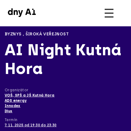
BYZNYS
,
ŠIROKÁ VEŘEJNOST
AI Night Kutná
Hora
Organizátor
VOŠ, SPŠ a JŠ Kutná Hora
ADS energy
Innodex
Dius
Termín
7. 11. 2025 od 19:30 do 23:30