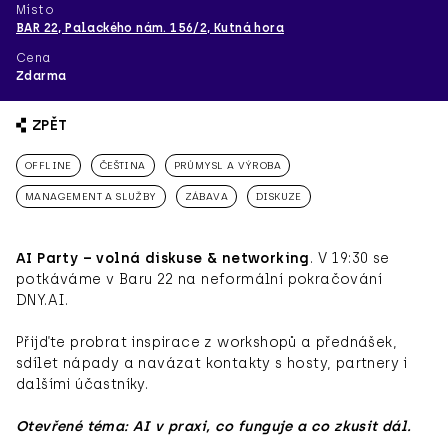
Místo
BAR 22, Palackého nám. 156/2, Kutná hora
Cena
Zdarma
ZPĚT
OFFLINE
ČEŠTINA
PRŮMYSL A VÝROBA
MANAGEMENT A SLUŽBY
ZÁBAVA
DISKUZE
AI Party – volná diskuse & networking
. V 19:30 se
potkáváme v Baru 22 na neformální pokračování
DNY.AI.
Přijďte probrat inspirace z workshopů a přednášek,
sdílet nápady a navázat kontakty s hosty, partnery i
dalšími účastníky.
Otevřené téma: AI v praxi, co funguje a co zkusit dál.