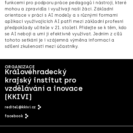
funkcemi pro podporu práce pedagogů i nástroji, které
mohou a zpravidla i využívají naši žáci. Základní
orientace v práci s AI modely a s různými formami
aplikací využívajících AI patří mezi základní profesní
předpoklady učitele v 21. století. Přidejte se k těm, kdo
se AI nebojí a umí ji efektivně využívat. Jedním z cílů
tohoto setkání je i vzájemná výměna informací a
sdílení zkušeností mezi účastníky.
ORGANIZACE
Královéhradecký
krajský institut pro
vzdělávání a inovace
(KKIVI)
reditel@kkivi.cz
facebook