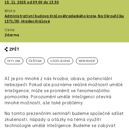
15. 11. 2025 od 09:00 do 13:30
Místo
Administrativní budova Královéhradeckého kraje, Na Okrouhlíku
1371/30, Hradec Králové
Cena
Zdarma
ZPĚT
OFFLINE
ČEŠTINA
VZDĚLÁVÁNÍ
WORKSHOP
AI je pro mnohé z nás hrozba, obava, potenciální
nebezpečí. Pokud ale poznáme reálné možnosti umělé
inteligence, může se proměnit ve fenomenálního
pomocníka. Porozumění umělé inteligenci otevírá
mnohé možnosti, ale také problémy.
Na tomto prezenčním semináři budeme společně sdílet
zkušenosti, nápady a otázky na téma využití
technologie umělé inteligence. Budeme se zabývat